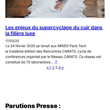
Les enjeux du supercyclage du cuir dans
la filière luxe
17/03/20
Le 24 février 2020 se tenait aux MINES Paris Tech
la troisième édition des Rencontres CARATS, cycle de
conférences organisé par le Réseau CARATS. Ce réseau est
constitué de 70 laboratoires…
↗︎
←
1
2
3
4
→
Parutions Presse :